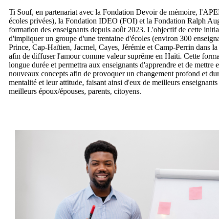
Ti Souf, en partenariat avec la Fondation Devoir de mémoire, l'APEP
écoles privées), la Fondation IDEO (FOI) et la Fondation Ralph Aug
formation des enseignants depuis août 2023. L'objectif de cette initiat
d'impliquer un groupe d'une trentaine d'écoles (environ 300 enseigna
Prince, Cap-Haïtien, Jacmel, Cayes, Jérémie et Camp-Perrin dans la 
afin de diffuser l'amour comme valeur suprême en Haïti. Cette forma
longue durée et permettra aux enseignants d'apprendre et de mettre e
nouveaux concepts afin de provoquer un changement profond et dur
mentalité et leur attitude, faisant ainsi d'eux de meilleurs enseignant
meilleurs époux/épouses, parents, citoyens.